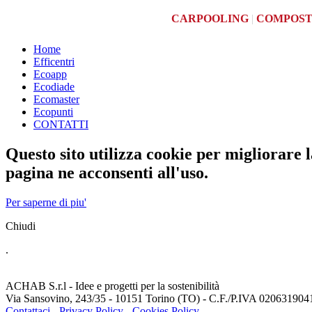
CARPOOLING
|
COMPOS
Home
Efficentri
Ecoapp
Ecodiade
Ecomaster
Ecopunti
CONTATTI
Questo sito utilizza cookie per migliorare
pagina ne acconsenti all'uso.
Per saperne di piu'
Chiudi
.
ACHAB S.r.l - Idee e progetti per la sostenibilità
Via Sansovino, 243/35 - 10151 Torino (TO) - C.F./P.IVA 020631904
Contattaci -
Privacy Policy -
Cookies Policy