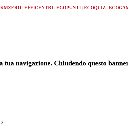
TKMZERO
|
EFFICENTRI
|
ECOPUNTI
|
ECOQUIZ
|
ECOGA
 la tua navigazione. Chiudendo questo banne
13